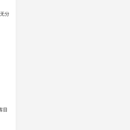
，无分
库目