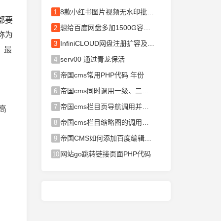
8款小红书图片视频无水印批量下载
1
都要
想给百度网盘多加1500G容量吗？不管
2
称为
InfiniCLOUD网盘注册扩容及使用指
3
。最
serv00 通过青龙保活
4
帝国cms常用PHP代码 年份
5
帝国cms同时调用一级、二级栏目并
6
帝国cms栏目页导航调用并高亮变色
7
、高
帝国cms栏目缩略图的调用代码
8
帝国CMS如何添加百度编辑器？
9
网站go跳转链接页面PHP代码
10