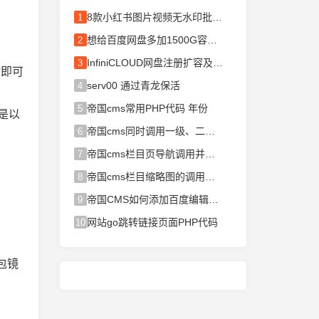
8款小红书图片视频无水印批量下载
1
想给百度网盘多加1500G容量吗？不管
2
InfiniCLOUD网盘注册扩容及使用指
3
站即可
serv00 通过青龙保活
4
帝国cms常用PHP代码 年份
5
 是以
帝国cms同时调用一级、二级栏目并
6
帝国cms栏目页导航调用并高亮变色
7
帝国cms栏目缩略图的调用代码
8
帝国CMS如何添加百度编辑器？
9
网站go跳转链接页面PHP代码
10
包镜