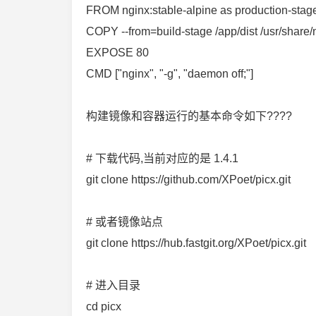
FROM nginx:stable-alpine as production-stag
COPY --from=build-stage /app/dist /usr/share/
EXPOSE 80
CMD ["nginx", "-g", "daemon off;"]
构建镜像和容器运行的基本命令如下????
# 下载代码,当前对应的是 1.4.1
git clone https://github.com/XPoet/picx.git
# 或者镜像站点
git clone https://hub.fastgit.org/XPoet/picx.git
# 进入目录
cd picx