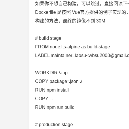
如果你不想自己构建，可以跳过，直接阅读下
Dockerfile 是按照 Vue官方提供的
构建的方法，最终的镜像不到 30M
# build stage
FROM node:lts-alpine as build-stage
LABEL maintainer=laosu<wbsu2003@gmail.
WORKDIR /app
COPY package*.json ./
RUN npm install
COPY . .
RUN npm run build
# production stage