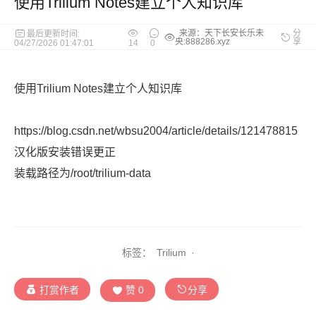
使用Trilium Notes建立个人知识库
来源：天下长安长乐未
分
最后更新时间:
央:888286.xyz
享
04/27/2026 01:47:01
14
0
使用Trilium Notes建立个人知识库
https://blog.csdn.net/wbsu2004/article/details/121478815
汉化版安装错误更正
装载路径为/root/trilium-data
标签：
Trilium
·
打赏作者
赞
0
分享