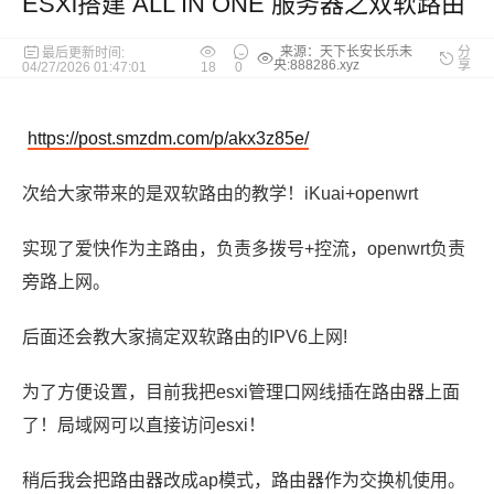
ESXi搭建 ALL IN ONE 服务器之双软路由
来源：天下长安长乐未
分
最后更新时间:
央:888286.xyz
享
04/27/2026 01:47:01
18
0
https://post.smzdm.com/p/akx3z85e/
次给大家带来的是双软路由的教学！iKuai+openwrt
实现了爱快作为主路由，负责多拨号+控流，openwrt负责
旁路上网。
后面还会教大家搞定双软路由的IPV6上网!
为了方便设置，目前我把esxi管理口网线插在路由器上面
了！局域网可以直接访问esxi！
稍后我会把路由器改成ap模式，路由器作为交换机使用。