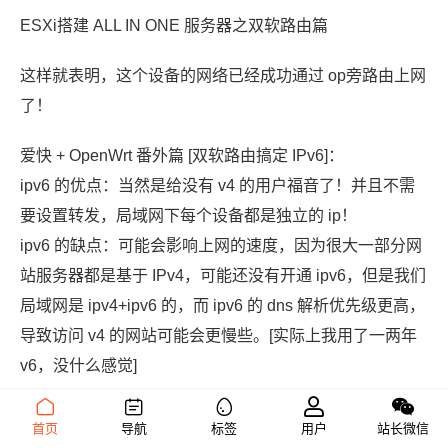
ESXi搭建 ALL IN ONE 服务器之双软路由篇
这样就表明，这个设备的网络已经成功通过 op旁路由上网
了！
爱快 + OpenWrt 番外篇 [双软路由搞定 IPv6]：
ipv6 的优点：当然是给没有 v4 的用户福音了！并且不需
要设置转发，局域网下每个设备都是独立的 ip！
ipv6 的缺点：可能会影响上网的速度，因为很大一部分网
站服务器都是基于 IPv4，可能还没有开通 ipv6，但是我们
局域网是 ipv4+ipv6 的，而 ipv6 的 dns 解析优先级更高，
导致访问 v4 的网站可能会更慢些。[实际上我用了一两年
v6，没什么感觉]
我这里建议：1. 如果有 ipv4 了，就没必要搞什么 IPv6 访
首页
导航
标签
用户
站长微信
问了。 2. 没有 v4 的用户 [比如艰难的移动宽带用户]，又