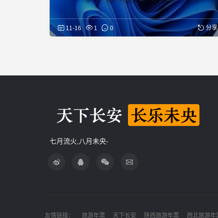
分享
11-16
1
0
七月流火,八月未央-
友情链接：
旅游年票
天下长安
陕西旅游年票
西北旅游年